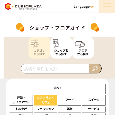
Language
ショップ・フロアガイド
カテゴリ
ショップ名
フロア
から探す
から探す
から探す
すべて
弁当・
レストラン・
フード
スイーツ
テイクアウト
カフェ
おみやげ
ファッション
雑貨
サービス