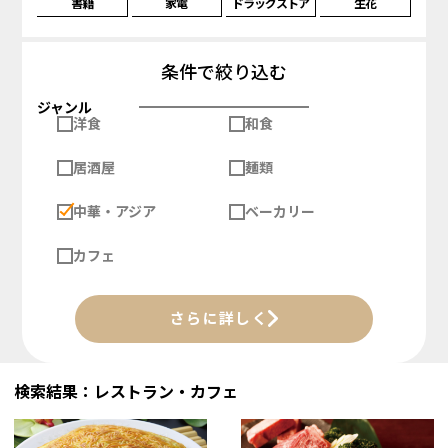
書籍
家電
ドラッグストア
生花
条件で絞り込む
ジャンル
洋食
和食
居酒屋
麺類
中華・アジア
ベーカリー
カフェ
さらに詳しく
検索結果：レストラン・カフェ