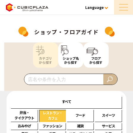
Language
ショップ・フロアガイド
カテゴリ
ショップ名
フロア
から探す
から探す
から探す
すべて
弁当・
レストラン・
フード
スイーツ
テイクアウト
カフェ
おみやげ
ファッション
雑貨
サービス