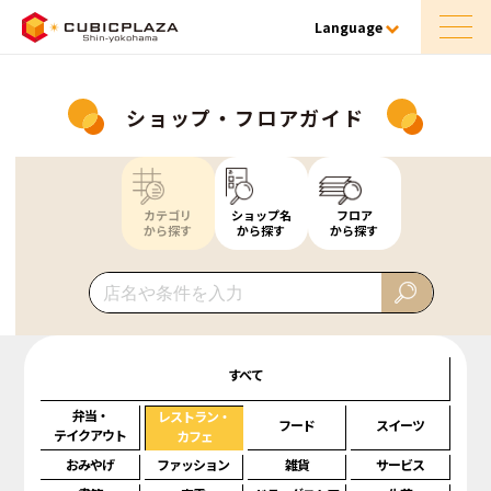
Language
ショップ・フロアガイド
カテゴリ
ショップ名
フロア
から探す
から探す
から探す
すべて
弁当・
レストラン・
フード
スイーツ
テイクアウト
カフェ
おみやげ
ファッション
雑貨
サービス