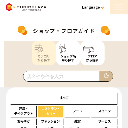
Language
ショップ・フロアガイド
カテゴリ
ショップ名
フロア
から探す
から探す
から探す
すべて
弁当・
レストラン・
フード
スイーツ
テイクアウト
カフェ
おみやげ
ファッション
雑貨
サービス