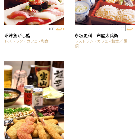
10F
9F
沼津魚がし鮨
永坂更科 布屋太兵衛
レストラン・カフェ - 和食
レストラン・カフェ - 和食／ 麺
類