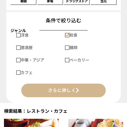
書籍
家電
ドラッグストア
生花
条件で絞り込む
ジャンル
洋食
和食
居酒屋
麺類
中華・アジア
ベーカリー
カフェ
さらに詳しく
検索結果：レストラン・カフェ