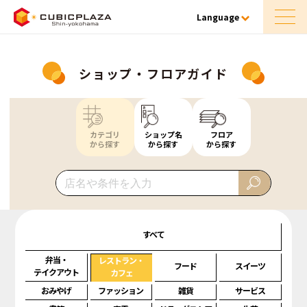
Language
ショップ・フロアガイド
カテゴリ
ショップ名
フロア
から探す
から探す
から探す
すべて
弁当・
レストラン・
フード
スイーツ
テイクアウト
カフェ
おみやげ
ファッション
雑貨
サービス