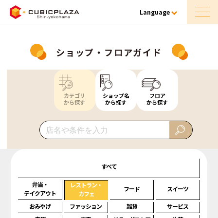
Language
ショップ・フロアガイド
カテゴリ
ショップ名
フロア
から探す
から探す
から探す
すべて
弁当・
レストラン・
フード
スイーツ
テイクアウト
カフェ
おみやげ
ファッション
雑貨
サービス