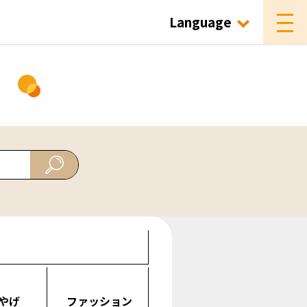
Language
ド
やげ
ファッション