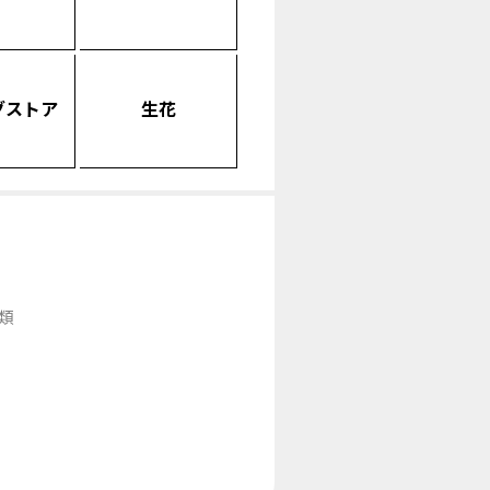
グストア
生花
類