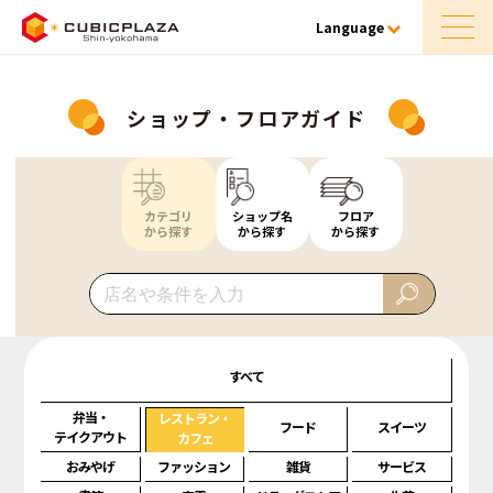
Language
ショップ・フロアガイド
カテゴリ
ショップ名
フロア
から探す
から探す
から探す
すべて
弁当・
レストラン・
フード
スイーツ
テイクアウト
カフェ
おみやげ
ファッション
雑貨
サービス