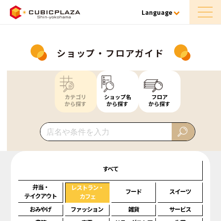
Language
ショップ・フロアガイド
カテゴリ
ショップ名
フロア
から探す
から探す
から探す
すべて
弁当・
レストラン・
フード
スイーツ
テイクアウト
カフェ
おみやげ
ファッション
雑貨
サービス