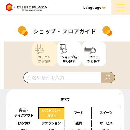
Language
ショップ・フロアガイド
カテゴリ
ショップ名
フロア
から探す
から探す
から探す
すべて
弁当・
レストラン・
フード
スイーツ
テイクアウト
カフェ
おみやげ
ファッション
雑貨
サービス