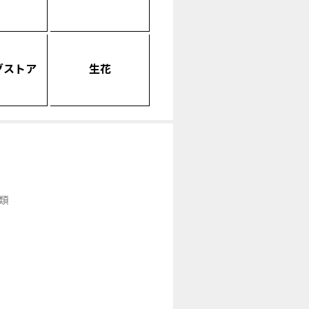
グストア
生花
類