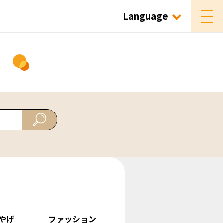
Language
ド
やげ
ファッション