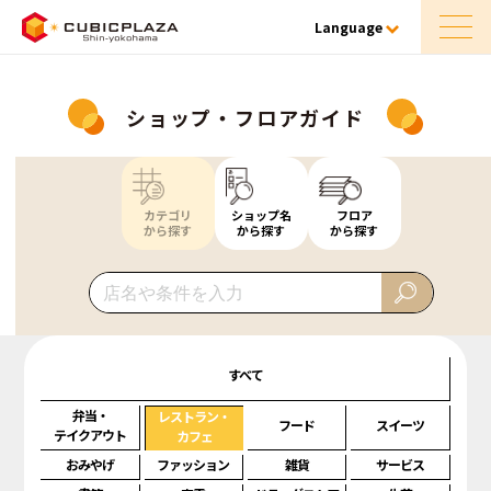
Language
ショップ・フロアガイド
カテゴリ
ショップ名
フロア
から探す
から探す
から探す
すべて
弁当・
レストラン・
フード
スイーツ
テイクアウト
カフェ
おみやげ
ファッション
雑貨
サービス