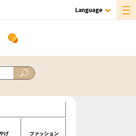
Language
ド
やげ
ファッション