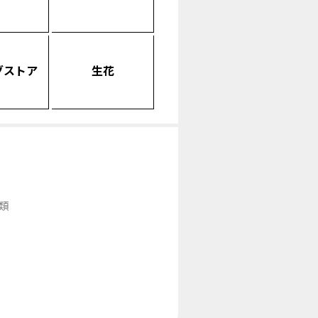
グストア
生花
類