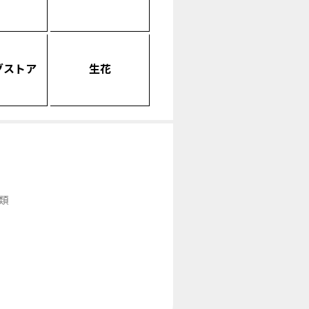
グストア
生花
類