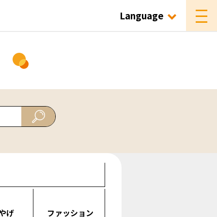
Language
ド
やげ
ファッション