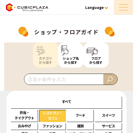
Language
ショップ・フロアガイド
カテゴリ
ショップ名
フロア
から探す
から探す
から探す
すべて
弁当・
レストラン・
フード
スイーツ
テイクアウト
カフェ
おみやげ
ファッション
雑貨
サービス