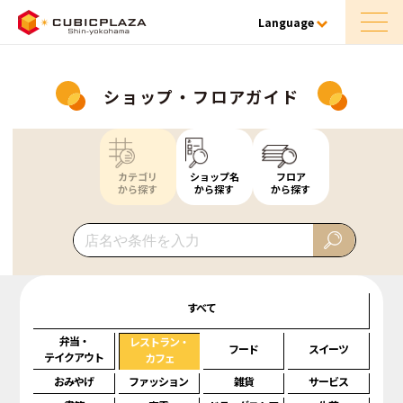
Language
ショップ・フロアガイド
カテゴリ
ショップ名
フロア
から探す
から探す
から探す
すべて
弁当・
レストラン・
フード
スイーツ
テイクアウト
カフェ
おみやげ
ファッション
雑貨
サービス