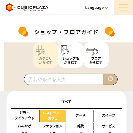
Language
ショップ・フロアガイド
カテゴリ
ショップ名
フロア
から探す
から探す
から探す
すべて
弁当・
レストラン・
フード
スイーツ
テイクアウト
カフェ
おみやげ
ファッション
雑貨
サービス