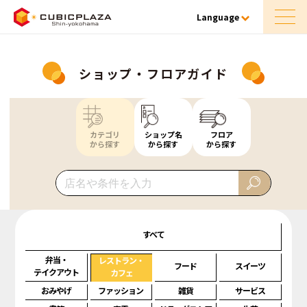
Language
ショップ・フロアガイド
カテゴリ
ショップ名
フロア
から探す
から探す
から探す
すべて
弁当・
レストラン・
フード
スイーツ
テイクアウト
カフェ
おみやげ
ファッション
雑貨
サービス