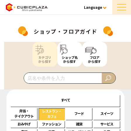
Language
ショップ・フロアガイド
カテゴリ
ショップ名
フロア
から探す
から探す
から探す
すべて
弁当・
レストラン・
フード
スイーツ
テイクアウト
カフェ
おみやげ
ファッション
雑貨
サービス