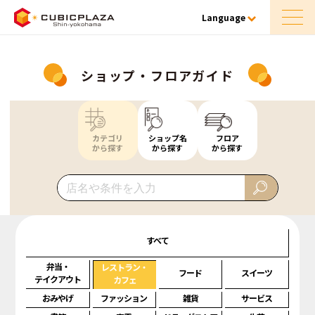
Language
ショップ・フロアガイド
カテゴリ
ショップ名
フロア
から探す
から探す
から探す
すべて
弁当・
レストラン・
フード
スイーツ
テイクアウト
カフェ
おみやげ
ファッション
雑貨
サービス