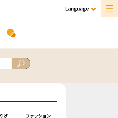
Language
ド
やげ
ファッション