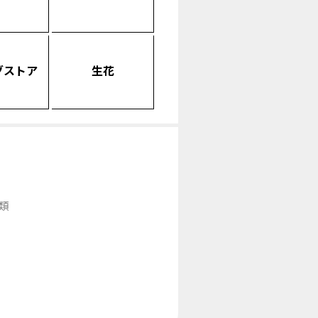
グストア
生花
類