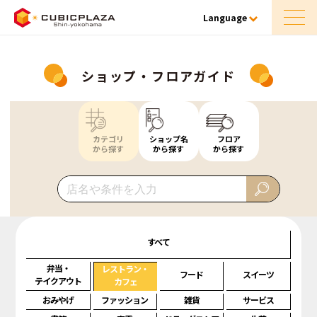
Language
ショップ・フロアガイド
カテゴリ
ショップ名
フロア
から探す
から探す
から探す
すべて
弁当・
レストラン・
フード
スイーツ
テイクアウト
カフェ
おみやげ
ファッション
雑貨
サービス