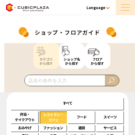
Language
ショップ・フロアガイド
カテゴリ
ショップ名
フロア
から探す
から探す
から探す
すべて
弁当・
レストラン・
フード
スイーツ
テイクアウト
カフェ
おみやげ
ファッション
雑貨
サービス