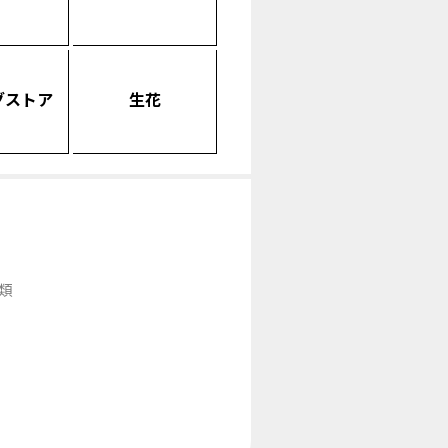
グストア
生花
類