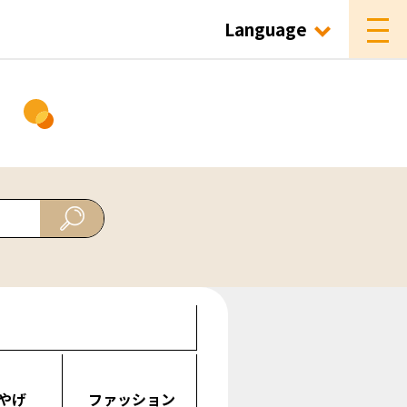
Language
ド
やげ
ファッション