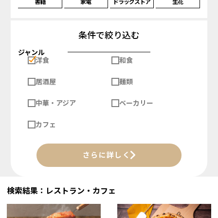
書籍
家電
ドラッグストア
生花
条件で絞り込む
ジャンル
洋食
和食
居酒屋
麺類
中華・アジア
ベーカリー
カフェ
さらに詳しく
検索結果：レストラン・カフェ