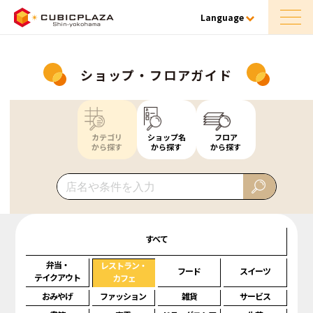
Language
ショップ・フロアガイド
カテゴリ
ショップ名
フロア
から探す
から探す
から探す
すべて
弁当・
レストラン・
フード
スイーツ
テイクアウト
カフェ
おみやげ
ファッション
雑貨
サービス