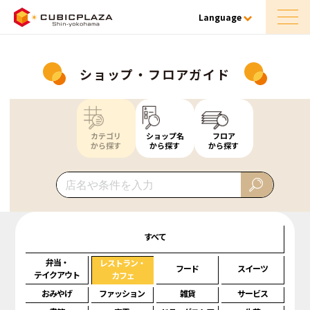
Language
ショップ・フロアガイド
カテゴリ
ショップ名
フロア
から探す
から探す
から探す
すべて
弁当・
レストラン・
フード
スイーツ
テイクアウト
カフェ
おみやげ
ファッション
雑貨
サービス