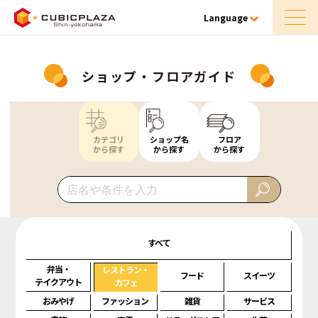
Language
ショップ・フロアガイド
カテゴリ
ショップ名
フロア
から探す
から探す
から探す
すべて
弁当・
レストラン・
フード
スイーツ
テイクアウト
カフェ
おみやげ
ファッション
雑貨
サービス