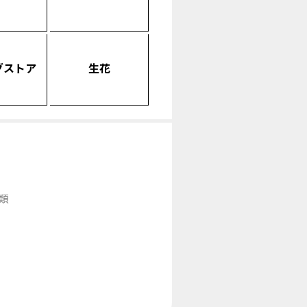
グストア
生花
類