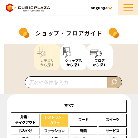
Language
ショップ・フロアガイド
カテゴリ
ショップ名
フロア
から探す
から探す
から探す
すべて
弁当・
レストラン・
フード
スイーツ
テイクアウト
カフェ
おみやげ
ファッション
雑貨
サービス