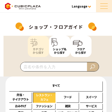
Language
ショップ・フロアガイド
カテゴリ
ショップ名
フロア
から探す
から探す
から探す
すべて
弁当・
レストラン・
フード
スイーツ
テイクアウト
カフェ
おみやげ
ファッション
雑貨
サービス