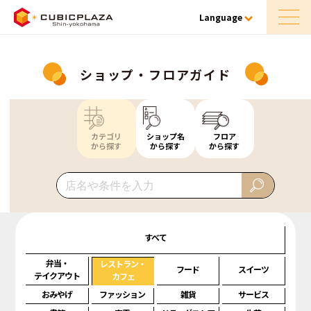
Language
ショップ・フロアガイド
カテゴリ
ショップ名
フロア
から探す
から探す
から探す
すべて
弁当・
レストラン・
フード
スイーツ
テイクアウト
カフェ
おみやげ
ファッション
雑貨
サービス