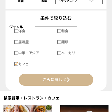
書籍
家電
ドラッグストア
生花
条件で絞り込む
ジャンル
洋食
和食
居酒屋
麺類
中華・アジア
ベーカリー
カフェ
さらに詳しく
検索結果：レストラン・カフェ