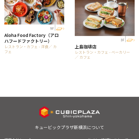
9F
Aloha Food Factory（アロ
ハフードファクトリー）
3F
上島珈琲店
レストラン・カフェ - 洋食／ カ
フェ
レストラン・カフェ - ベーカリー
／ カフェ
キュービックプラザ新横浜について