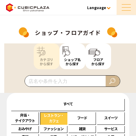
Language
ショップ・フロアガイド
カテゴリ
ショップ名
フロア
から探す
から探す
から探す
すべて
弁当・
レストラン・
フード
スイーツ
テイクアウト
カフェ
おみやげ
ファッション
雑貨
サービス