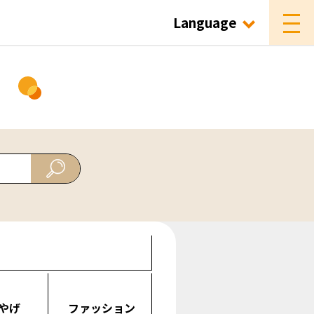
Language
ド
やげ
ファッション