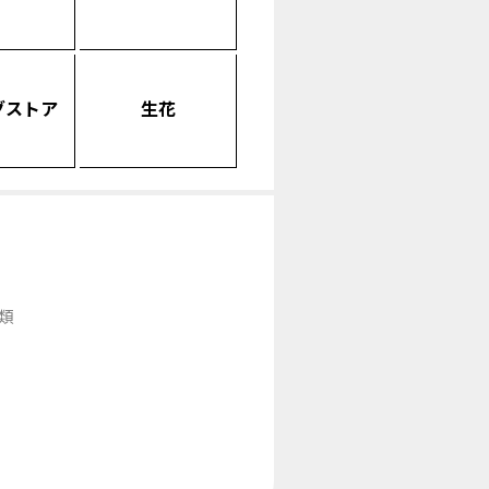
グストア
生花
類