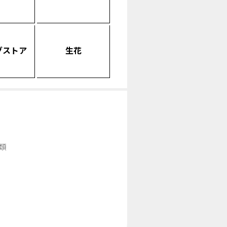
グストア
生花
類