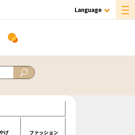
Language
ド
やげ
ファッション