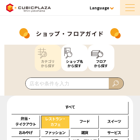
Language
ショップ・フロアガイド
カテゴリ
ショップ名
フロア
から探す
から探す
から探す
すべて
弁当・
レストラン・
フード
スイーツ
テイクアウト
カフェ
おみやげ
ファッション
雑貨
サービス