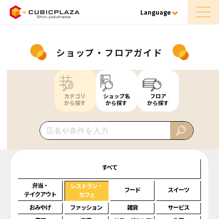
Language
ショップ・フロアガイド
カテゴリ
ショップ名
フロア
から探す
から探す
から探す
すべて
弁当・
レストラン・
フード
スイーツ
テイクアウト
カフェ
おみやげ
ファッション
雑貨
サービス