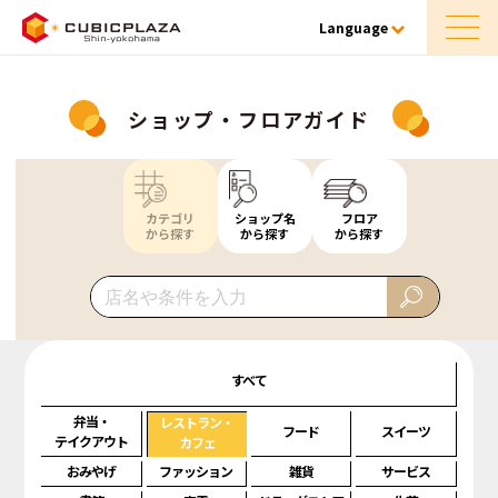
Language
ショップ・フロアガイド
カテゴリ
ショップ名
フロア
から探す
から探す
から探す
すべて
弁当・
レストラン・
フード
スイーツ
テイクアウト
カフェ
おみやげ
ファッション
雑貨
サービス