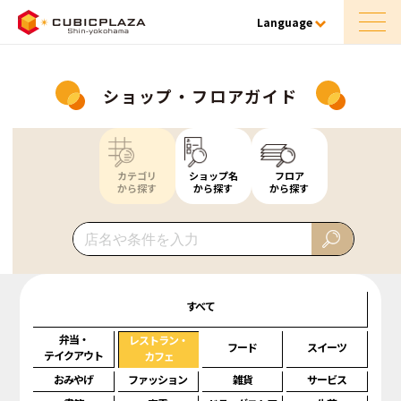
Language
ショップ・フロアガイド
カテゴリ
ショップ名
フロア
から探す
から探す
から探す
すべて
弁当・
レストラン・
フード
スイーツ
テイクアウト
カフェ
おみやげ
ファッション
雑貨
サービス