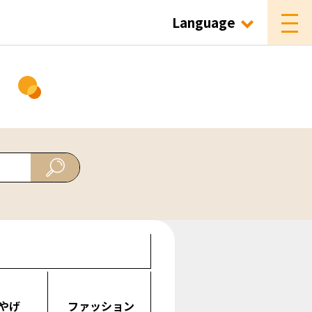
Language
ド
やげ
ファッション