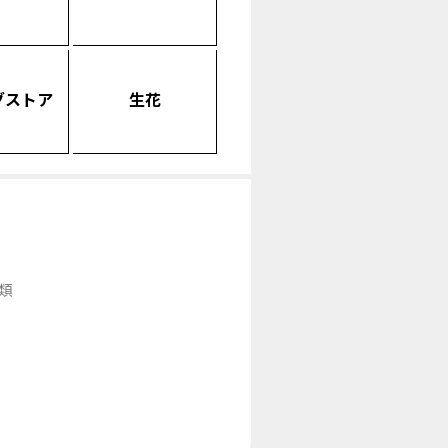
グストア
生花
類