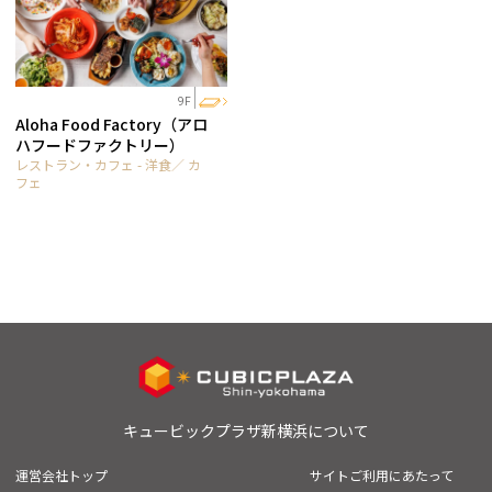
9F
Aloha Food Factory（アロ
ハフードファクトリー）
レストラン・カフェ - 洋食／ カ
フェ
キュービックプラザ新横浜について
運営会社トップ
サイトご利用にあたって