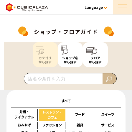
Language
ショップ・フロアガイド
カテゴリ
ショップ名
フロア
から探す
から探す
から探す
すべて
弁当・
レストラン・
フード
スイーツ
テイクアウト
カフェ
おみやげ
ファッション
雑貨
サービス