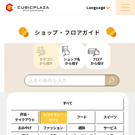
Language
ショップ・フロアガイド
カテゴリ
ショップ名
フロア
から探す
から探す
から探す
すべて
弁当・
レストラン・
フード
スイーツ
テイクアウト
カフェ
おみやげ
ファッション
雑貨
サービス