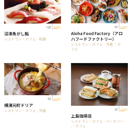
9F
10F
Aloha Food Factory（アロ
沼津魚がし鮨
ハフードファクトリー）
レストラン・カフェ - 和食
レストラン・カフェ - 洋食／ カ
フェ
9F
横濱元町ドリア
レストラン・カフェ - 洋食
3F
上島珈琲店
レストラン・カフェ - ベーカリー
／ カフェ