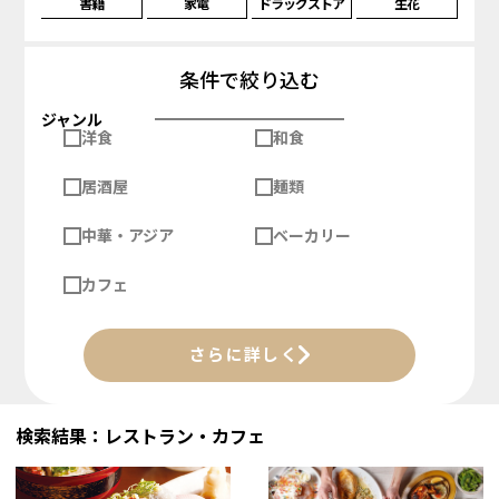
書籍
家電
ドラッグストア
生花
条件で絞り込む
ジャンル
洋食
和食
居酒屋
麺類
中華・アジア
ベーカリー
カフェ
さらに詳しく
検索結果：レストラン・カフェ