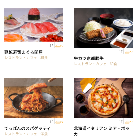
1F
廻転寿司まぐろ問屋
1F
レストラン・カフェ - 和食
牛カツ京都勝牛
レストラン・カフェ - 和食
1F
1F
てっぱんのスパゲッティ
北海道イタリアン ミア・ボッ
レストラン・カフェ - 洋食
カ