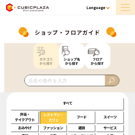
Language
ショップ・フロアガイド
カテゴリ
ショップ名
フロア
から探す
から探す
から探す
すべて
弁当・
レストラン・
フード
スイーツ
テイクアウト
カフェ
おみやげ
ファッション
雑貨
サービス