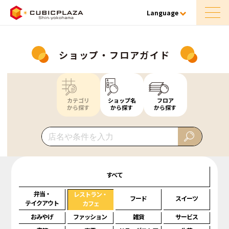
Language
ショップ・フロアガイド
カテゴリ
ショップ名
フロア
から探す
から探す
から探す
すべて
弁当・
レストラン・
フード
スイーツ
テイクアウト
カフェ
おみやげ
ファッション
雑貨
サービス