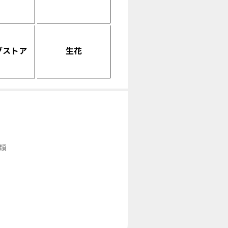
グストア
生花
類