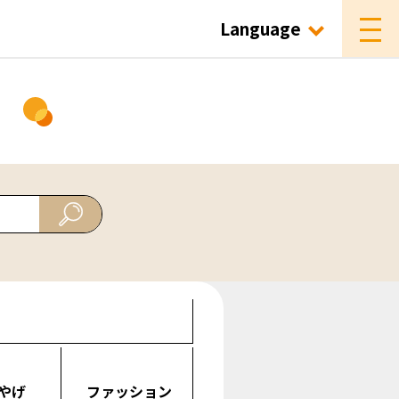
Language
ド
やげ
ファッション