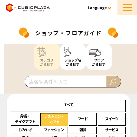
Language
ショップ・フロアガイド
カテゴリ
ショップ名
フロア
から探す
から探す
から探す
すべて
弁当・
レストラン・
フード
スイーツ
テイクアウト
カフェ
おみやげ
ファッション
雑貨
サービス