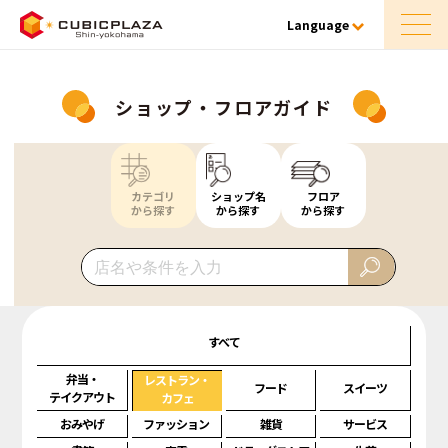
Language
ショップ・フロアガイド
カテゴリ
ショップ名
フロア
から探す
から探す
から探す
すべて
弁当・
レストラン・
フード
スイーツ
テイクアウト
カフェ
おみやげ
ファッション
雑貨
サービス