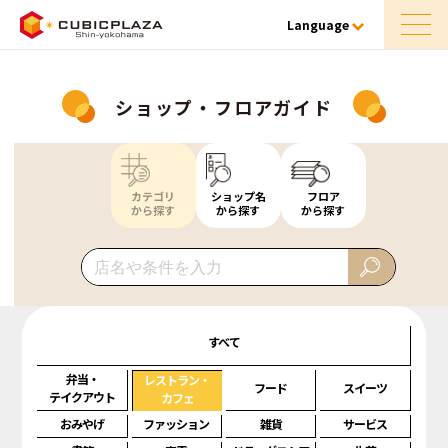
Language
ショップ・フロアガイド
カテゴリ
ショップ名
フロア
から探す
から探す
から探す
すべて
弁当・
レストラン・
フード
スイーツ
テイクアウト
カフェ
おみやげ
ファッション
雑貨
サービス