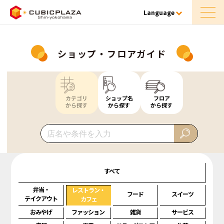
Language
ショップ・フロアガイド
カテゴリ
ショップ名
フロア
から探す
から探す
から探す
すべて
弁当・
レストラン・
フード
スイーツ
テイクアウト
カフェ
おみやげ
ファッション
雑貨
サービス