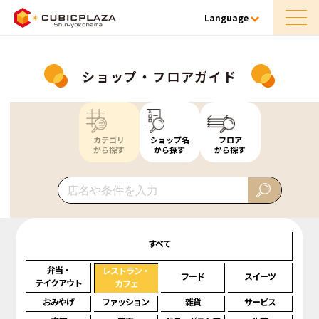
Language
ショップ・フロアガイド
カテゴリ
ショップ名
フロア
から探す
から探す
から探す
すべて
弁当・
レストラン・
フード
スイーツ
テイクアウト
カフェ
おみやげ
ファッション
雑貨
サービス