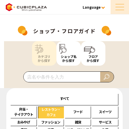
Language
ショップ・フロアガイド
カテゴリ
ショップ名
フロア
から探す
から探す
から探す
すべて
弁当・
レストラン・
フード
スイーツ
テイクアウト
カフェ
おみやげ
ファッション
雑貨
サービス